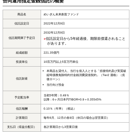
合同運用指定金銭信託の概要
商品名
めいぎん未来創造ファンド
信託設定日
2022年12月9日
2032年12月9日
信託期間満了予定日
※
信託設定日から5年経過後、期限前償還されること
があります。
組成総額
221.35億円
投資単位
10百万円以上5百万円単位
本商品を貸付人、当行を借入人とする「劣後特約及び実質破
綻時債務免除特約付金銭消費貸借契約」（Tier2 適格）（劣
信託財産
後ローン）
当行向け預金
当初5年間：0.49％
予定配当率
以降：6ヶ月日本円TIBOR×0.9＋0.35545%
信託報酬
0.10％（年率）（税込）
計算期日
毎年6月、12月の各9日（休日の場合は翌営業日）
支払日（収益分配日）
各計算期日から3営業日後