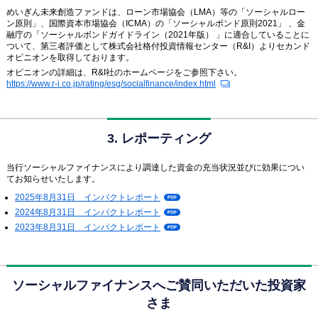
めいぎん未来創造ファンドは、ローン市場協会（LMA）等の「ソーシャルロー
ン原則」、国際資本市場協会（ICMA）の「ソーシャルボンド原則2021」 、金
融庁の「ソーシャルボンドガイドライン（2021年版） 」に適合していることに
ついて、第三者評価として株式会社格付投資情報センター（R&I）よりセカンド
オピニオンを取得しております。
オピニオンの詳細は、R&I社のホームページをご参照下さい。
https://www.r-i.co.jp/rating/esg/socialfinance/index.html
3. レポーティング
当行ソーシャルファイナンスにより調達した資金の充当状況並びに効果につい
てお知らせいたします。
2025年8月31日 インパクトレポート
P
D
2024年8月31日 インパクトレポート
P
F
D
2023年8月31日 インパクトレポート
P
F
D
F
ソーシャルファイナンスへご賛同いただいた投資家
さま