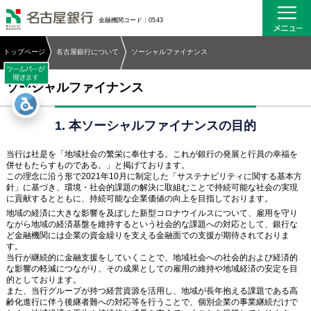
名古屋銀行
金融機関コード：0543
トップページ
名古屋銀行について
ソーシャルファイナンス
ソーシャルファイナンス
1. 本ソーシャルファイナンスの目的
当行は社是を「地域社会の繁栄に奉仕する。これが銀行の発展と行員の幸福を
併せもたらすものである。」と掲げております。
この理念に沿う形で2021年10月に制定した「サステナビリティに関する基本方
針」に基づき、環境・社会的課題の解決に取組むことで持続可能な社会の実現
に貢献するとともに、持続可能な企業価値の向上を目指しております。
地域の経済に大きな影響を及ぼした新型コロナウイルスについて、雇用を守り
ながら地域の経済基盤を維持するという社会的な課題への対応として、銀行な
ど金融機関には企業の資金繰りを支える金融面での支援が期待されておりま
す。
当行が継続的に金融支援をしていくことで、地域社会への社会的および経済的
な影響の軽減につながり、その成果としての雇用の維持や地域経済の安定を目
的としております。
また、当行グループが持つ経営資源を活用し、地域が長年抱える課題である高
齢化進行に伴う後継者難への対応等を行うことで、個別企業の事業継続だけで