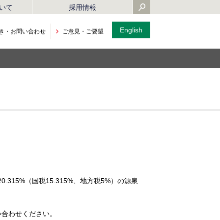
いて
採用情報
English
き・
お問い合わせ
ご意見・ご要望
15%（国税15.315%、地方税5%）の源泉
い合わせください。