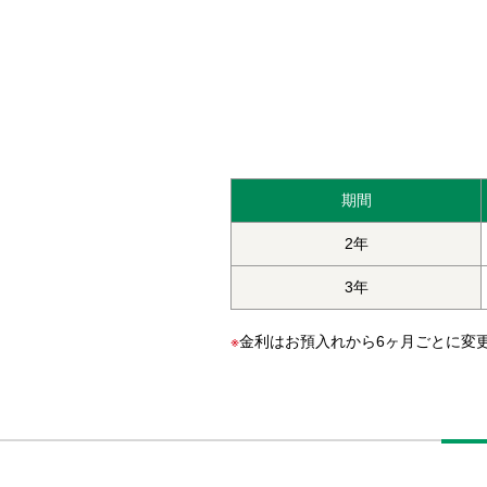
期間
2年
3年
※
金利はお預入れから6ヶ月ごとに変