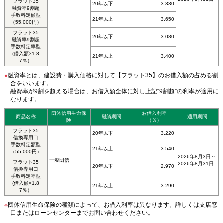
フラット35
20年以下
3.330
融資率9割超
手数料定額型
21年以上
3.650
（55,000円）
フラット35
20年以下
3.080
融資率9割超
手数料定率型
(借入額×1.8
21年以上
3.400
7％）
※
融資率とは、建設費・購入価格に対して【フラット35】のお借入額の占める割
合をいいます。
融資率が9割を超える場合は、お借入額全体に対し上記“9割超”の利率が適用に
なります。
団体信用生命保
お借入利率
商品名称
融資期間
適用期間
険
（％）
フラット35
20年以下
3.220
借換専用口
手数料定額型
21年以上
3.540
（55,000円）
2026年8月3日～
一般団信
フラット35
2026年8月31日
20年以下
2.970
借換専用口
手数料定率型
(借入額×1.8
21年以上
3.290
7％）
※
団体信用生命保険の種類によって、お借入利率は異なります。詳しくは支店窓
口またはローンセンターまでお問い合わせください。