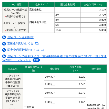
ローン種類
金利タイプ
固定金利期間
お借入利率（％）
住宅ローン(保証一括
変動金利型
―
3.125
払い型)
2年
3.700
※
保証料が必要です
3年
3.800
固定金利選択型
名銀スーパー住宅ロー
5年
4.350
ン
※
保証料は不要です
10年
5.000
住宅ローン金利制度
変動金利型のしくみ
固定金利選択型のしくみ
住宅ローンの金利タイプ・返済期間等を選ぶ際の注意点について（国土交通
省作成リーフレット）
団体信用生命保
お借入利率
商品名称
融資期間
適用期間
険
（％）
フラット35
20年以下
3.220
融資率9割以内
手数料定額型
21年以上
3.540
（55,000円）
フラット35
20年以下
2.970
融資率9割以内
手数料定率型
(借入額×1.8
21年以上
3.290
7％）
2026年8月3日～
一般団信
2026年8月31日