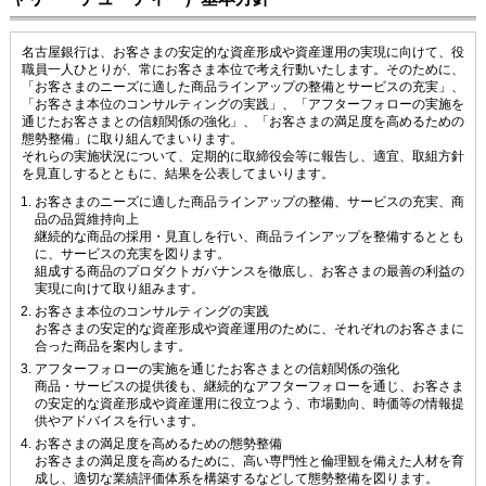
名古屋銀行は、お客さまの安定的な資産形成や資産運用の実現に向けて、役
職員一人ひとりが、常にお客さま本位で考え行動いたします。そのために、
「お客さまのニーズに適した商品ラインアップの整備とサービスの充実」、
「お客さま本位のコンサルティングの実践」、「アフターフォローの実施を
通じたお客さまとの信頼関係の強化」、「お客さまの満足度を高めるための
態勢整備」に取り組んでまいります。
それらの実施状況について、定期的に取締役会等に報告し、適宜、取組方針
を見直しするとともに、結果を公表してまいります。
お客さまのニーズに適した商品ラインアップの整備、サービスの充実、商
品の品質維持向上
継続的な商品の採用・見直しを行い、商品ラインアップを整備するととも
に、サービスの充実を図ります。
組成する商品のプロダクトガバナンスを徹底し、お客さまの最善の利益の
実現に向けて取り組みます。
お客さま本位のコンサルティングの実践
お客さまの安定的な資産形成や資産運用のために、それぞれのお客さまに
合った商品を案内します。
アフターフォローの実施を通じたお客さまとの信頼関係の強化
商品・サービスの提供後も、継続的なアフターフォローを通じ、お客さま
の安定的な資産形成や資産運用に役立つよう、市場動向、時価等の情報提
供やアドバイスを行います。
お客さまの満足度を高めるための態勢整備
お客さまの満足度を高めるために、高い専門性と倫理観を備えた人材を育
成し、適切な業績評価体系を構築するなどして態勢整備を図ります。