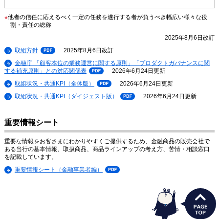
※
他者の信任に応えるべく一定の任務を遂行する者が負うべき幅広い様々な役
割・責任の総称
2025年8月6日改訂
取組方針
P
2025年8月6日改訂
D
金融庁 「顧客本位の業務運営に関する原則」「プロダクトガバナンスに関
F
する補充原則」との対応関係表
P
2026年6月24日更新
D
取組状況・共通KPI（全体版）
P
2026年6月24日更新
F
D
取組状況・共通KPI（ダイジェスト版）
P
2026年6月24日更新
F
D
F
重要情報シート
重要な情報をお客さまにわかりやすくご提供するため、金融商品の販売会社で
ある当行の基本情報、取扱商品、商品ラインアップの考え方、苦情・相談窓口
を記載しています。
重要情報シート（金融事業者編）
P
D
F
うさぎ支店長