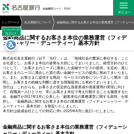
名古屋銀行
金融機関コード：0543
トップページ
名古屋銀行について
金融商品に関するお客さま本位の業務運営（フィデュー
金融商品に関するお客さま本位の業務運営（フィデ
ューシャリー・デューティー）基本方針
株式会社名古屋銀行（以下「当行」）は、「地域社会の繁栄に奉仕する」こと
を社是とし、お客さま本位の姿勢を大切にしてまいりました。経営方針のひと
つとして、「お客さまのニーズに適合した金融サービスの提供」を定め、真に
お客さまのニーズに適合した質の高い金融サービスの提供に努めてまいりまし
た。また、お客さまに提供する商品・サービスの内容について正しく開示・説
明し、お客さまの的確な判断に資する情報提供にも努めてまいりました。
当行は、これからも、お客さまの安定的な資産形成や資産運用の実現に向け
て、役職員一人ひとりが、常にお客さま本位で考え行動することを徹底するた
め、金融庁が2017年3月に公表した「顧客本位の業務運営に関する原則」を採
択し、「金融商品に関するお客さま本位の業務運営（フィデューシャリー・デ
ューティー
※
）基本方針」を制定いたしました。
本方針は組成会社としての対応に伴い2025年8月に改訂いたしました。
金融商品に関するお客さま本位の業務運営（フィデューシ
ャリー・デューティー）基本方針