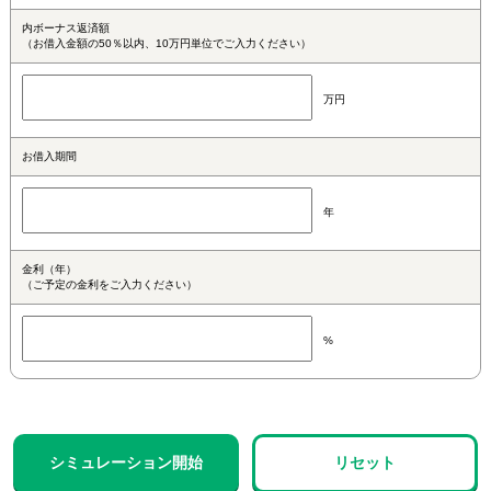
内ボーナス返済額
（お借入金額の50％以内、10万円単位でご入力ください）
万円
お借入期間
年
金利（年）
（ご予定の金利をご入力ください）
%
シミュレーション開始
リセット