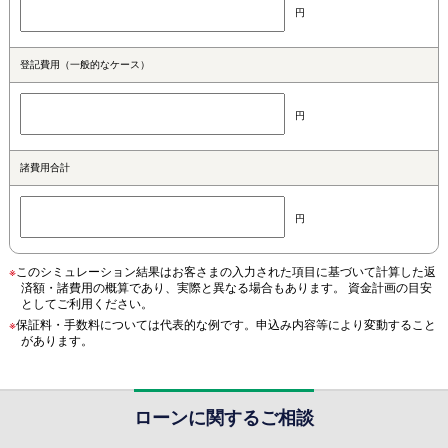
円
登記費用（一般的なケース）
円
諸費用合計
円
※
このシミュレーション結果はお客さまの入力された項目に基づいて計算した返
済額・諸費用の概算であり、実際と異なる場合もあります。 資金計画の目安
としてご利用ください。
※
保証料・手数料については代表的な例です。申込み内容等により変動すること
があります。
ローンに関するご相談