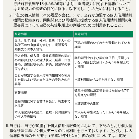
行法施行規則第13条の6の6等により、返済能力に関する情報について
は返済能力の調査の目的に限る。以下同じ。）のために利用すること。
下記の個人情報（その履歴を含む。）が、当行が加盟する個人信用情報
機関に登録され、同機関および同機関と提携する個人信用情報機関の加
盟会員によって自己の与信取引上の判断のために利用されること。
登録情報
登録期間
氏名、生年月日、性別、住所（本人への
下記の情報のいずれかが登録されている
郵便不着の有無等を含む）、電話番号、
期間
勤務先等の本人情報
借入金額、借入日、最終返済日等の契約
契約期間中および契約終了日（完済して
の内容およびその返済状況（延滞、代位
いない場合は完済日）から5年を超えな
弁済、強制回収手続、解約、完済等の事
い期間
実を含む）
当行が加盟する個人信用情報機関を利用
した日および契約またはその申込みの内
当該利用日から1年を超えない期間
容等
破産手続開始決定等を受けた日から7年
官報情報
を超えない期間
登録情報に関する苦情を受け、調査中で
当該調査中の期間
ある旨
本人確認資料の紛失・盗難・貸付自粛等
本人から申告のあった日から5年を超え
の本人申告情報
ない期間
当行は、当行が加盟する個人信用情報機関において、下記のとおり個人情
報保護法に基づく個人データの共同利用を行っております。ただし、個人
情報保護法の全面施行（平成17年4月1日）後の契約については、前記