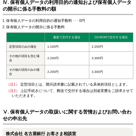
Ⅳ. 保有個人データの利用目的の通知および保有個人データ
の開示に係る手数料の額
保有個人データの利用目的の通知手数料 ･･･ 0円
保有個人データの開示に係る手数料
書面で交付する場合
CD-ROMで交付する場合
定型項目のみの場合
1,100円
2,200円
その他の項目を含む場
2,200円
3,300円
合
その他の項目のみの場
2,200円
3,300円
合
（注1）
定型項目とは、開示請求書に記載されている具体的項目とします。
（注2）
上記手続きについて、郵送で交付する場合は別途実費をご請求させて
いただきます。
Ⅴ. 保有個人データの取扱いに関する苦情およびお問い合わ
せの申出先
株式会社 名古屋銀行 お客さま相談室