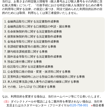
当行は、お客さまの特定個人情報等（個人番号および個人番号をその内容に含
む個人情報）について、「行政手続における特定の個人を識別するための番号
の利用等に関する法律」の規定に基づき、同法で認められた利用目的以外の目
的のためには取得、利用もしくは第三者提供いたしません。
金融商品取引に関する法定書類作成事務
金融商品取引に関する口座開設の申請・届出事務
生命保険契約等に関する法定書類作成事務
損害保険契約等に関する法定書類作成事務
金地金等取引に関する法定書類作成事務
非課税貯蓄制度等の適用に関する事務
贈与税非課税措置に関する事務
国外送金等取引に関する法定書類作成事務
預金口座付番に関する事務
信託取引に関する法定書類作成事務
公金受取口座の登録・変更・抹消等に関する事務
災害時及び相続時における預金口座の情報提供に関する事務
本人特定事項及び個人番号の正確性の確保に関する事務
その他、1から13までに関連する事務
なお、利用目的を変更する場合は、当行ホームページ等にて公表いたします。
（注）
ダイレクトメールや電話によるご案内等を希望されない場合は、当行本
支店またはカスタマーセンター（フリーダイヤル
0120-758-001
※
発信者番