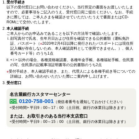
受付手続き
以下の受付窓口にお問い合わせください。当行所定の書面をお渡しいたしま
すので、必要事項をご記入のうえ、受付窓口宛ご提出ください。なお、手続
きに際しては、ご本人さまを確認させていただいたうえで書面またはCD-
ROMにて交付いたします。
本人確認手続
ご本人からのお申込みであることを以下の方法等で確認いたします。
顔写真付で氏名、生年月日および住所を確認できる公的書類（運転免許
証、パスポート（
※
2020年2月4日以降に発行されたパスポートには現住所
記入欄が存在しないため、本人確認資料として使用できません。）、個人
番号カード等）のうち1点
< i > 以外の場合、各種資格確認書、各種年金手帳、各種福祉手帳、住民票
の写、住民票の記載事項証明書等の公的書類のうち2点
※
受付手続き、本人確認手続き、また、代理人による各種手続き等についての
詳細は、お問い合わせいただいた際にご案内申し上げます。
受付窓口
名古屋銀行カスタマーセンター
0120-758-001
（発信者番号を通知しておかけください）
<受付時間> 平日9：00～17：00 （土日祝、銀行の休業日は除きます）
または、お取引きのある当行本支店窓口
<受付時間> 平日9：00～15：00 （土日祝、銀行の休業日は除きます）