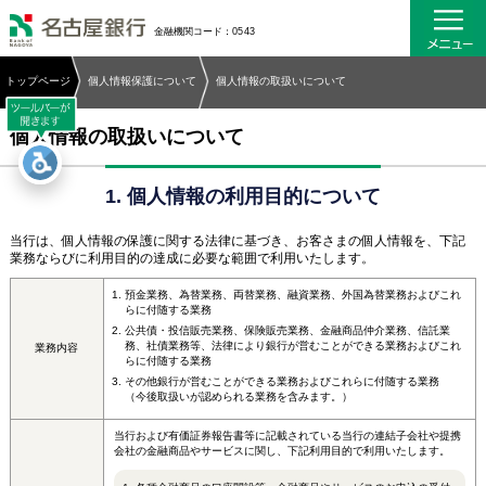
名古屋銀行
金融機関コード：0543
トップページ
個人情報保護について
個人情報の取扱いについて
個人情報の取扱いについて
1. 個人情報の利用目的について
当行は、個人情報の保護に関する法律に基づき、お客さまの個人情報を、下記
業務ならびに利用目的の達成に必要な範囲で利用いたします。
預金業務、為替業務、両替業務、融資業務、外国為替業務およびこれ
らに付随する業務
公共債・投信販売業務、保険販売業務、金融商品仲介業務、信託業
務、社債業務等、法律により銀行が営むことができる業務およびこれ
業務内容
らに付随する業務
その他銀行が営むことができる業務およびこれらに付随する業務
（今後取扱いが認められる業務を含みます。）
当行および有価証券報告書等に記載されている当行の連結子会社や提携
会社の金融商品やサービスに関し、下記利用目的で利用いたします。