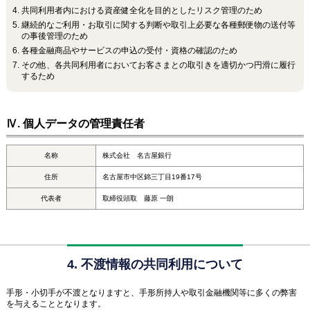
共同利用者内における資産健全化を目的としたリスク管理のため
継続的なご利用・お取引に関する判断や取引上必要な各種郵便物の送付等
の事後管理のため
各種金融商品やサービスの申込の受付・資格の確認のため
その他、各共同利用者においてお客さまとの取引きを適切かつ円滑に履行
するため
Ⅳ. 個人データの管理責任者
名称
株式会社 名古屋銀行
住所
名古屋市中区錦三丁目19番17号
代表者
取締役頭取 藤原 一朗
4. 不渡情報の共同利用について
手形・小切手が不渡となりますと、手形所持人や取引金融機関等に多くの弊害
を与えることとなります。