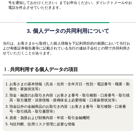
号を通知しておかけください）までお申出ください。ダイレクトメールやお
電話を停止させていただきます。
3. 個人データの共同利用について
当行は、お客さまから取得した個人情報を下記利用目的の範囲において当行お
よび有価証券報告書等に記載されている当行の連結子会社との間で共同利用さ
せていただくことがあります。
Ⅰ. 共同利用する個人データの項目
お客さまの基本情報（氏名・住所・生年月日・性別・電話番号・職業・勤
務先・家族状況等）
預金・融資のお取引き内容（お客さま番号・取引種類・口座番号・取引残
高・取引履歴・決算情報・債権保全上必要情報・口座振替状況等）
預金以外の金融商品のお取引き内容（お客さま番号・取引種類・口座番
号・取引残高・取引履歴等）
資産・負債および財務内容・年収・取引金融機関
与信判断、信用リスク管理に必要な情報