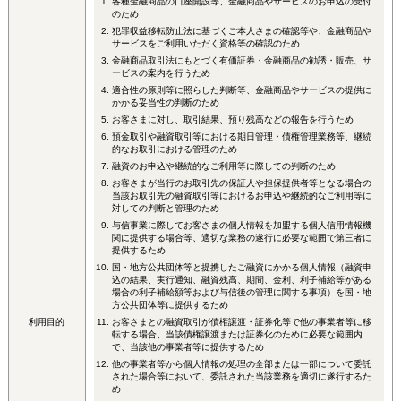
各種金融商品の口座開設等、金融商品やサービスのお申込の受付
のため
犯罪収益移転防止法に基づくご本人さまの確認等や、金融商品や
サービスをご利用いただく資格等の確認のため
金融商品取引法にもとづく有価証券・金融商品の勧誘・販売、サ
ービスの案内を行うため
適合性の原則等に照らした判断等、金融商品やサービスの提供に
かかる妥当性の判断のため
お客さまに対し、取引結果、預り残高などの報告を行うため
預金取引や融資取引等における期日管理・債権管理業務等、継続
的なお取引における管理のため
融資のお申込や継続的なご利用等に際しての判断のため
お客さまが当行のお取引先の保証人や担保提供者等となる場合の
当該お取引先の融資取引等におけるお申込や継続的なご利用等に
対しての判断と管理のため
与信事業に際してお客さまの個人情報を加盟する個人信用情報機
関に提供する場合等、適切な業務の遂行に必要な範囲で第三者に
提供するため
国・地方公共団体等と提携したご融資にかかる個人情報（融資申
込の結果、実行通知、融資残高、期間、金利、利子補給等がある
場合の利子補給額等および与信後の管理に関する事項）を国・地
方公共団体等に提供するため
利用目的
お客さまとの融資取引が債権譲渡・証券化等で他の事業者等に移
転する場合、当該債権譲渡または証券化のために必要な範囲内
で、当該他の事業者等に提供するため
他の事業者等から個人情報の処理の全部または一部について委託
された場合等において、委託された当該業務を適切に遂行するた
め