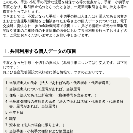
このため、手形･小切手の円滑な流通を確保する等の観点から、手形・小切手が
不渡となり、取引停止処分となったときは、一定期間取引きを差し控える等の
措置をとっております。
つきましては、不渡となった手形・小切手の振出人または引受人であるお客さ
まおよび当座取引開始をご相談されたお客さまの個人データについては、電子
交換所に提供され、参加金融機関等で後掲Ｉ．に掲げる情報の還元や当座取引
開設や貸出のご相談時の不渡情報の照会において共同利用を行っておりますの
で、ご承知おきくださいますようお願い申しあげます。
Ⅰ. 共同利用する個人データの項目
不渡となった手形・小切手の振出人（為替手形については引受人です。以下同
じです。）
および当座取引開設の依頼者に係る情報で、つぎのとおりです。
当該振出人の氏名（法人であれば名称・代表者名・代表者肩書）
当該振出人について屋号があれば、当該屋号
住所（法人であれば所在地）（郵便番号を含みます。）
当座取引開設の依頼者の氏名（法人であれば名称・代表者名・代表者肩
書。屋号があれば、当該屋号）
生年月日
職業
資本金（法人の場合に限ります。）
当該手形・小切手の種類および額面金額