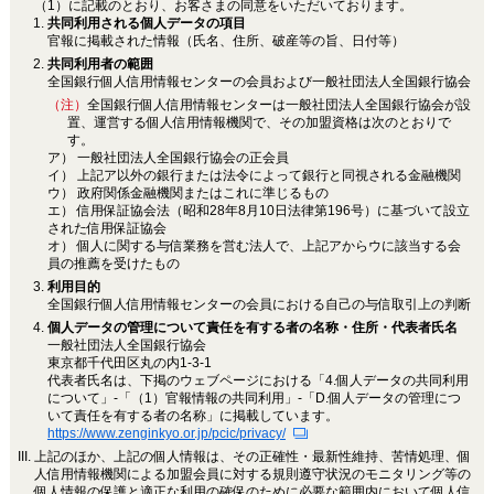
（1）に記載のとおり、お客さまの同意をいただいております。
共同利用される個人データの項目
官報に掲載された情報（氏名、住所、破産等の旨、日付等）
共同利用者の範囲
全国銀行個人信用情報センターの会員および一般社団法人全国銀行協会
（注）
全国銀行個人信用情報センターは一般社団法人全国銀行協会が設
置、運営する個人信用情報機関で、その加盟資格は次のとおりで
す。
ア） 一般社団法人全国銀行協会の正会員
イ） 上記ア以外の銀行または法令によって銀行と同視される金融機関
ウ） 政府関係金融機関またはこれに準じるもの
エ） 信用保証協会法（昭和28年8月10日法律第196号）に基づいて設立
された信用保証協会
オ） 個人に関する与信業務を営む法人で、上記アからウに該当する会
員の推薦を受けたもの
利用目的
全国銀行個人信用情報センターの会員における自己の与信取引上の判断
個人データの管理について責任を有する者の名称・住所・代表者氏名
一般社団法人全国銀行協会
東京都千代田区丸の内1-3-1
代表者氏名は、下掲のウェブページにおける「4.個人データの共同利用
について」-「（1）官報情報の共同利用」-「D.個人データの管理につ
いて責任を有する者の名称」に掲載しています。
https://www.zenginkyo.or.jp/pcic/privacy/
上記のほか、上記の個人情報は、その正確性・最新性維持、苦情処理、個
人信用情報機関による加盟会員に対する規則遵守状況のモニタリング等の
個人情報の保護と適正な利用の確保のために必要な範囲内において個人信