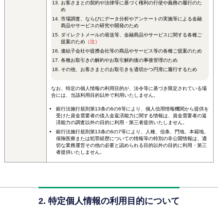
お客さまとの契約や法律等に基づく権利の行使や義務の履行のた
め
市場調査、ならびにデータ分析やアンケートの実施等による金融
商品やサービスの研究や開発のため
ダイレクトメールの発送等、金融商品やサービスに関する各種ご
提案のため
（注）
連結子会社や提携会社等の商品やサービス等の各種ご提案のため
各種お取引きの解約やお取引解約後の事後管理のため
その他、お客さまとのお取引きを適切かつ円滑に履行するため
なお、特定の個人情報の利用目的が、法令等に基づき限定されている場
合には、当該利用目的以外で利用いたしません。
銀行法施行規則第13条の6の6等により、個人信用情報機関から提供を
受けた資金需要者の借入金返済能力に関する情報は、資金需要者の返
済能力の調査以外の目的に利用・第三者提供いたしません。
銀行法施行規則第13条の6の7等により、人種、信条、門地、本籍地、
保険医療または犯罪経歴についての情報等の特別の非公開情報は、適
切な業務運営その他の必要と認められる目的以外の目的に利用・第三
者提供いたしません。
2. 特定個人情報の利用目的について