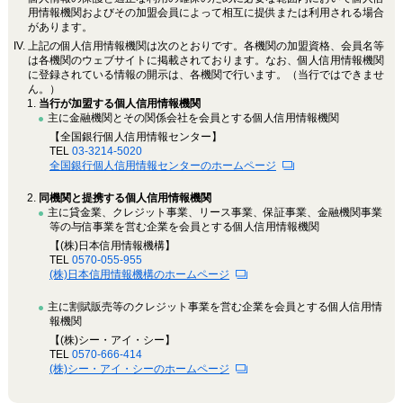
用情報機関およびその加盟会員によって相互に提供または利用される場合
があります。
上記の個人信用情報機関は次のとおりです。各機関の加盟資格、会員名等
は各機関のウェブサイトに掲載されております。なお、個人信用情報機関
に登録されている情報の開示は、各機関で行います。（当行ではできませ
ん。）
当行が加盟する個人信用情報機関
主に金融機関とその関係会社を会員とする個人信用情報機関
【全国銀行個人信用情報センター】
TEL
03-3214-5020
全国銀行個人信用情報センターのホームページ
同機関と提携する個人信用情報機関
主に貸金業、クレジット事業、リース事業、保証事業、金融機関事業
等の与信事業を営む企業を会員とする個人信用情報機関
【(株)日本信用情報機構】
TEL
0570-055-955
(株)日本信用情報機構のホームページ
主に割賦販売等のクレジット事業を営む企業を会員とする個人信用情
報機関
【(株)シー・アイ・シー】
TEL
0570-666-414
(株)シー・アイ・シーのホームページ